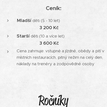
Ceník:
M
ladší
děti (5 - 10 let)
3 200 Kč
S
tarší
děti (10 a více let)
3 600 Kč
Cena zahrnuje: vstupné a jízdné, obědy a pití v
místních restauracích, pitný režim na celý den,
náklady na trenéry a zodpovědné osoby
Ročníky