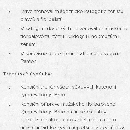
Dříve trénoval mládežnické kategorie tenistů,
plavců a florbalistů.
V kategorii dospělých se věnoval brněnskému
florbalovému týmu Bulldogs Brno (mužům i
ženám).
V současné době trénuje atletickou skupinu
Panter.
Trenérské úspěchy:
Kondiční trenér všech věkových kategorií
týmu Bulldogs Brno.
Kondiční příprava mužského florbalového
týmu Bulldogs Brno na finále extraligy.
Florbalisté nakonec dosáhli 4. místa a toto
umístění řadí ke svým největším úspěchům za